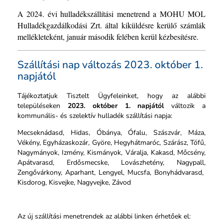
A 2024. évi hulladékszállítási menetrend a MOHU MOL
Hulladékgazdálkodási Zrt. által kiküldésre kerülő számlák
mellékleteként, január második felében kerül kézbesítésre.
Szállítási nap változás 2023. október 1.
napjától
Tájékoztatjuk Tisztelt Ügyfeleinket, hogy az alábbi
településeken
2023. október 1. napjától
változik a
kommunális- és szelektív hulladék szállítási napja:
Mecseknádasd, Hidas, Óbánya, Ófalu, Szászvár, Máza,
Vékény, Egyházaskozár, Györe, Hegyhátmaróc, Szárász, Tófű,
Nagymányok, Izmény, Kismányok, Váralja, Kakasd, Mőcsény,
Apátvarasd, Erdősmecske, Lovászhetény, Nagypall,
Zengővárkony, Aparhant, Lengyel, Mucsfa, Bonyhádvarasd,
Kisdorog, Kisvejke, Nagyvejke, Závod
Az új szállítási menetrendek az alábbi linken érhetőek el: